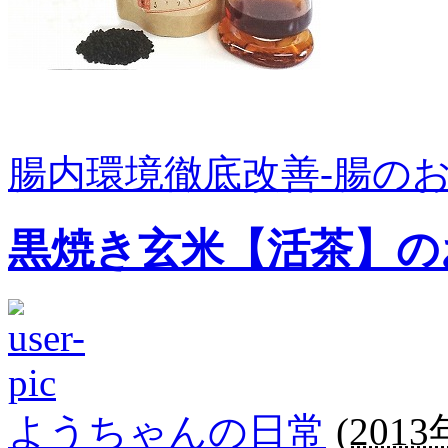
腸内環境徹底改善-腸の
黒焼き玄米【活茶】の
ようちゃんの日常
(
2013