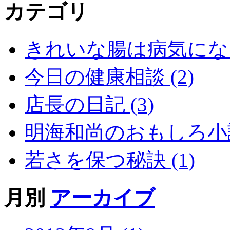
カテゴリ
きれいな腸は病気になら
今日の健康相談 (2)
店長の日記 (3)
明海和尚のおもしろ小話 
若さを保つ秘訣 (1)
月別
アーカイブ