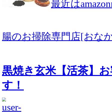
最近はamaz
腸のお掃除専門店[おなか
黒焼き玄米【活茶】お
す！